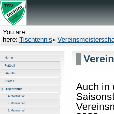
You are
here:
Tischtennis
»
Vereinsmeisterscha
Verein
Home
Fußball
Ju-Jutsu
Pilates
Auch in
Tischtennis
Saisonst
1. Mannschaft
Vereinsm
2. Mannschaft
3. Mannschaft