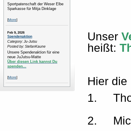
Sportpatenschaft der Weser Elbe
Sparkasse für Mitja Dinklage
[
More
]
Unser
V
Feb 9, 2026
Spendenaktion
Category: Ju-Jutsu
heißt:
T
Posted by: StefanKaune
Unsere Spendenaktion für eine
neue JuJutsu-Matte
Über diesen Link kannst Du
spenden...
Hier die
[
More
]
1. Tho
2. Mic