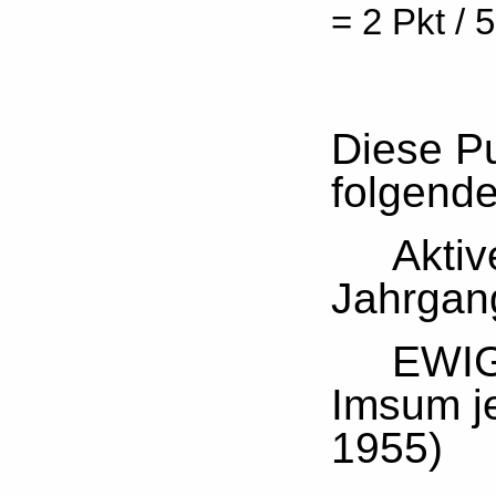
= 2 Pkt / 
Diese Pu
folgend
Aktiven
Jahrgang
EWIGEN
Imsum je
1955)