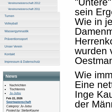
"Untere"
Vereinsmeisterschaft 2012
sein Er
Vereinsmeisterschaft 2011
Turnen
Wie in j
Volleyball
Damenme
Wassergymnastik
Herrenk
Präventionssport
Unser Verein
wurden 
Kontakt
Oestman
Impressum & Datenschutz
Wie imme
News
Eine ne
Nachrichten
Tischtennis
Inge Kau
Ju-Jutsu
Feb 22, 2026
der Män
Sportpatenschaft
Category: Ju-Jutsu
Posted by: StefanKaune